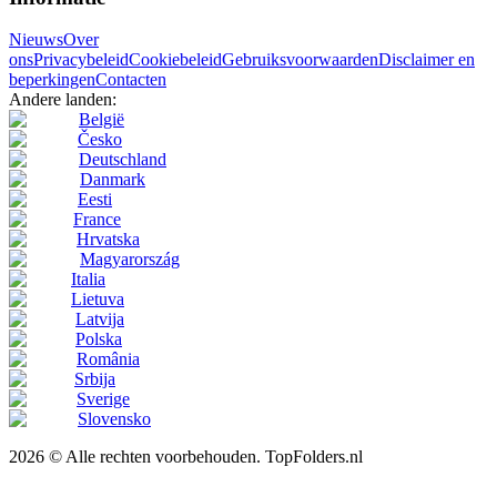
Nieuws
Over
ons
Privacybeleid
Cookiebeleid
Gebruiksvoorwaarden
Disclaimer en
beperkingen
Contacten
Andere landen:
België
Česko
Deutschland
Danmark
Eesti
France
Hrvatska
Magyarország
Italia
Lietuva
Latvija
Polska
România
Srbija
Sverige
Slovensko
2026 © Alle rechten voorbehouden. TopFolders.nl