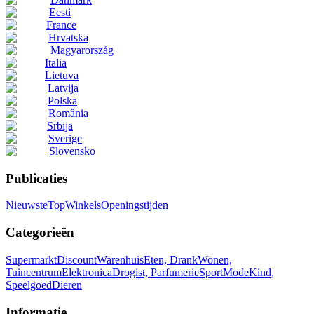
Eesti
France
Hrvatska
Magyarország
Italia
Lietuva
Latvija
Polska
România
Srbija
Sverige
Slovensko
Publicaties
Nieuwste
Top
Winkels
Openingstijden
Categorieën
Supermarkt
Discount
Warenhuis
Eten, Drank
Wonen,
Tuincentrum
Elektronica
Drogist, Parfumerie
Sport
Mode
Kind,
Speelgoed
Dieren
Informatie