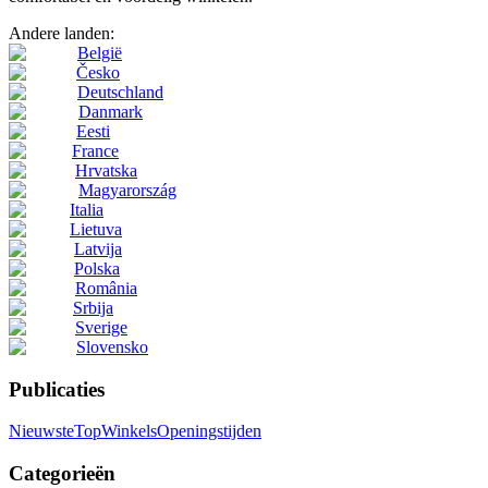
Andere landen:
België
Česko
Deutschland
Danmark
Eesti
France
Hrvatska
Magyarország
Italia
Lietuva
Latvija
Polska
România
Srbija
Sverige
Slovensko
Publicaties
Nieuwste
Top
Winkels
Openingstijden
Categorieën