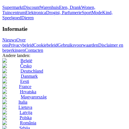
Supermarkt
Discount
Warenhuis
Eten, Drank
Wonen,
Tuincentrum
Elektronica
Drogist, Parfumerie
Sport
Mode
Kind,
Speelgoed
Dieren
Informatie
Nieuws
Over
ons
Privacybeleid
Cookiebeleid
Gebruiksvoorwaarden
Disclaimer en
beperkingen
Contacten
Andere landen:
België
Česko
Deutschland
Danmark
Eesti
France
Hrvatska
Magyarország
Italia
Lietuva
Latvija
Polska
România
Srbija