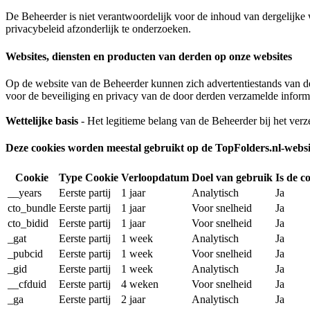
De Beheerder is niet verantwoordelijk voor de inhoud van dergelijke 
privacybeleid afzonderlijk te onderzoeken.
Websites, diensten en producten van derden op onze websites
Op de website van de Beheerder kunnen zich advertentiestands van der
voor de beveiliging en privacy van de door derden verzamelde informa
Wettelijke basis
- Het legitieme belang van de Beheerder bij het verz
Deze cookies worden meestal gebruikt op de TopFolders.nl-webs
Cookie
Type Cookie
Verloopdatum
Doel van gebruik
Is de c
__years
Eerste partij
1 jaar
Analytisch
Ja
cto_bundle
Eerste partij
1 jaar
Voor snelheid
Ja
cto_bidid
Eerste partij
1 jaar
Voor snelheid
Ja
_gat
Eerste partij
1 week
Analytisch
Ja
_pubcid
Eerste partij
1 week
Voor snelheid
Ja
_gid
Eerste partij
1 week
Analytisch
Ja
__cfduid
Eerste partij
4 weken
Voor snelheid
Ja
_ga
Eerste partij
2 jaar
Analytisch
Ja