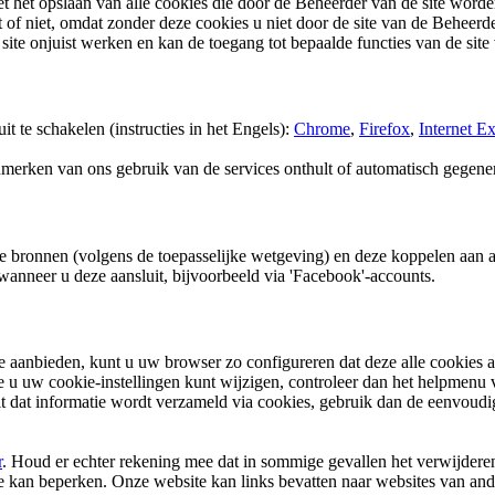
t het opslaan van alle cookies die door de Beheerder van de site worden
f niet, omdat zonder deze cookies u niet door de site van de Beheerder
e onjuist werken en kan de toegang tot bepaalde functies van de site 
 te schakelen (instructies in het Engels):
Chrome
,
Firefox
,
Internet Ex
merken van ons gebruik van de services onthult of automatisch gegener
 bronnen (volgens de toepasselijke wetgeving) en deze koppelen aan 
anneer u deze aansluit, bijvoorbeeld via 'Facebook'-accounts.
 aanbieden, kunt u uw browser zo configureren dat deze alle cookies ac
hoe u uw cookie-instellingen kunt wijzigen, controleer dan het helpmen
lt dat informatie wordt verzameld via cookies, gebruik dan de eenvoud
r
. Houd er echter rekening mee dat in sommige gevallen het verwijdere
te kan beperken. Onze website kan links bevatten naar websites van ande