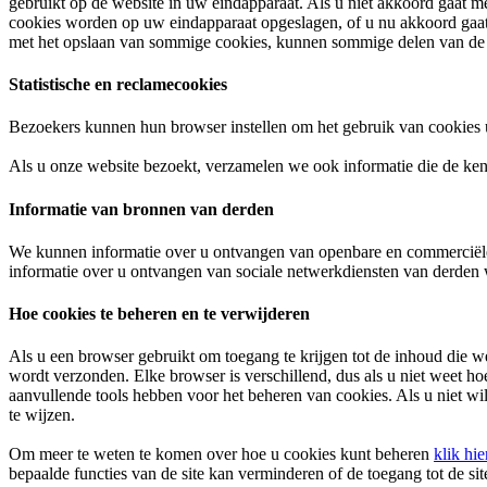
gebruikt op de website in uw eindapparaat. Als u niet akkoord gaat me
cookies worden op uw eindapparaat opgeslagen, of u nu akkoord gaat o
met het opslaan van sommige cookies, kunnen sommige delen van de sit
Statistische en reclamecookies
Bezoekers kunnen hun browser instellen om het gebruik van cookies uit
Als u onze website bezoekt, verzamelen we ook informatie die de ken
Informatie van bronnen van derden
We kunnen informatie over u ontvangen van openbare en commerciële
informatie over u ontvangen van sociale netwerkdiensten van derden w
Hoe cookies te beheren en te verwijderen
Als u een browser gebruikt om toegang te krijgen tot de inhoud die we
wordt verzonden. Elke browser is verschillend, dus als u niet weet 
aanvullende tools hebben voor het beheren van cookies. Als u niet wi
te wijzen.
Om meer te weten te komen over hoe u cookies kunt beheren
klik hie
bepaalde functies van de site kan verminderen of de toegang tot de si