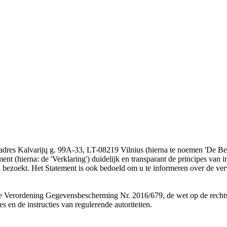
adres Kalvarijų g. 99A-33, LT-08219 Vilnius (hierna te noemen 'De Be
ment (hierna: de 'Verklaring') duidelijk en transparant de principes van
 bezoekt. Het Statement is ook bedoeld om u te informeren over de ve
 Verordening Gegevensbescherming Nr. 2016/679, de wet op de recht
s en de instructies van regulerende autoriteiten.