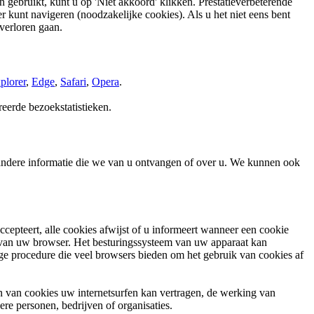
 gebruikt, kunt u op 'Niet akkoord' klikken. Prestatieverbeterende
 kunt navigeren (noodzakelijke cookies). Als u het niet eens bent
verloren gaan.
plorer
,
Edge
,
Safari
,
Opera
.
eerde bezoekstatistieken.
andere informatie die we van u ontvangen of over u. We kunnen ook
cepteert, alle cookies afwijst of u informeert wanneer een cookie
u van uw browser. Het besturingssysteem van uw apparaat kan
ige procedure die veel browsers bieden om het gebruik van cookies af
n van cookies uw internetsurfen kan vertragen, de werking van
re personen, bedrijven of organisaties.