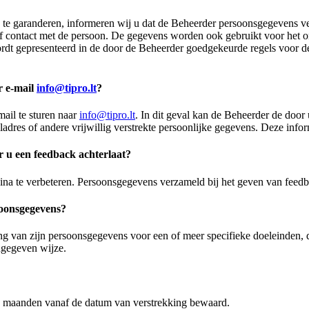
e garanderen, informeren wij u dat de Beheerder persoonsgegevens ve
f contact met de persoon. De gegevens worden ook gebruikt voor het o
ordt gepresenteerd in de door de Beheerder goedgekeurde regels voor 
r e-mail
info@tipro.lt
?
ail te sturen naar
info@tipro.lt
. In dit geval kan de Beheerder de doo
res of andere vrijwillig verstrekte persoonlijke gegevens. Deze inform
u een feedback achterlaat?
ina te verbeteren. Persoonsgegevens verzameld bij het geven van feed
soonsgegevens?
 van zijn persoonsgegevens voor een of meer specifieke doeleinden, da
ngegeven wijze.
2 maanden vanaf de datum van verstrekking bewaard.