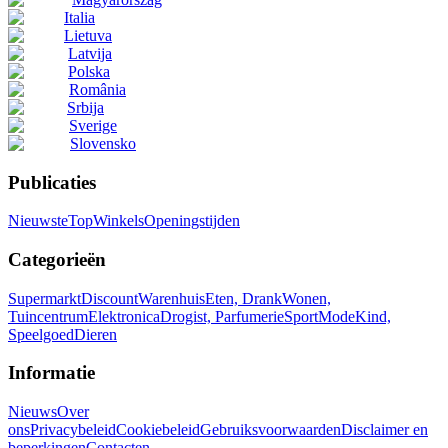
Italia
Lietuva
Latvija
Polska
România
Srbija
Sverige
Slovensko
Publicaties
Nieuwste
Top
Winkels
Openingstijden
Categorieën
Supermarkt
Discount
Warenhuis
Eten, Drank
Wonen,
Tuincentrum
Elektronica
Drogist, Parfumerie
Sport
Mode
Kind,
Speelgoed
Dieren
Informatie
Nieuws
Over
ons
Privacybeleid
Cookiebeleid
Gebruiksvoorwaarden
Disclaimer en
beperkingen
Contacten