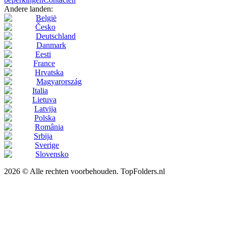
Andere landen:
België
Česko
Deutschland
Danmark
Eesti
France
Hrvatska
Magyarország
Italia
Lietuva
Latvija
Polska
România
Srbija
Sverige
Slovensko
2026 © Alle rechten voorbehouden. TopFolders.nl