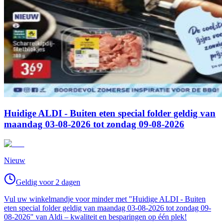
Huidige ALDI - Buiten eten special folder geldig van
maandag 03-08-2026 tot zondag 09-08-2026
Nieuw
Geldig voor 2 dagen
Vul uw winkelmandje voor minder met "Huidige ALDI - Buiten
eten special folder geldig van maandag 03-08-2026 tot zondag 09-
08-2026" van Aldi – kwaliteit en besparingen op één plek!