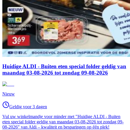
Huidige ALDI - Buiten eten special folder geldig van
maandag 03-08-2026 tot zondag 09-08-2026
Nieuw
Geldig voor 3 dagen
Vul uw winkelmandje voor minder met "Huidige ALDI - Buiten
eten special folder geldig van maandag 03-08-2026 tot zondag 09-
08-2026" van Aldi – kwaliteit en besparingen op één plek!