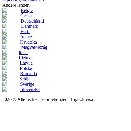
Andere landen:
België
Česko
Deutschland
Danmark
Eesti
France
Hrvatska
Magyarország
Italia
Lietuva
Latvija
Polska
România
Srbija
Sverige
Slovensko
2026 © Alle rechten voorbehouden. TopFolders.nl