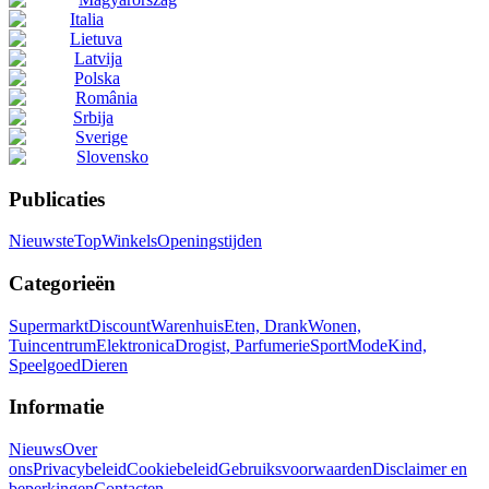
Italia
Lietuva
Latvija
Polska
România
Srbija
Sverige
Slovensko
Publicaties
Nieuwste
Top
Winkels
Openingstijden
Categorieën
Supermarkt
Discount
Warenhuis
Eten, Drank
Wonen,
Tuincentrum
Elektronica
Drogist, Parfumerie
Sport
Mode
Kind,
Speelgoed
Dieren
Informatie
Nieuws
Over
ons
Privacybeleid
Cookiebeleid
Gebruiksvoorwaarden
Disclaimer en
beperkingen
Contacten