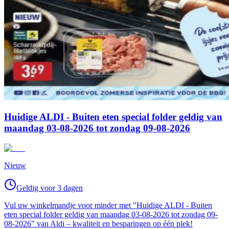
Huidige ALDI - Buiten eten special folder geldig van
maandag 03-08-2026 tot zondag 09-08-2026
Nieuw
Geldig voor 3 dagen
Vul uw winkelmandje voor minder met "Huidige ALDI - Buiten
eten special folder geldig van maandag 03-08-2026 tot zondag 09-
08-2026" van Aldi – kwaliteit en besparingen op één plek!