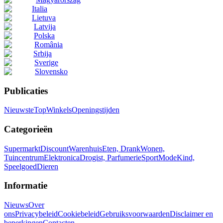
Italia
Lietuva
Latvija
Polska
România
Srbija
Sverige
Slovensko
Publicaties
Nieuwste
Top
Winkels
Openingstijden
Categorieën
Supermarkt
Discount
Warenhuis
Eten, Drank
Wonen,
Tuincentrum
Elektronica
Drogist, Parfumerie
Sport
Mode
Kind,
Speelgoed
Dieren
Informatie
Nieuws
Over
ons
Privacybeleid
Cookiebeleid
Gebruiksvoorwaarden
Disclaimer en
beperkingen
Contacten