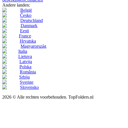
Andere landen:
België
Česko
Deutschland
Danmark
Eesti
France
Hrvatska
Magyarország
Italia
Lietuva
Latvija
Polska
România
Srbija
Sverige
Slovensko
2026 © Alle rechten voorbehouden. TopFolders.nl