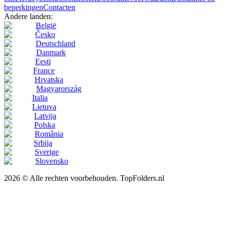
beperkingen
Contacten
Andere landen:
België
Česko
Deutschland
Danmark
Eesti
France
Hrvatska
Magyarország
Italia
Lietuva
Latvija
Polska
România
Srbija
Sverige
Slovensko
2026 © Alle rechten voorbehouden. TopFolders.nl