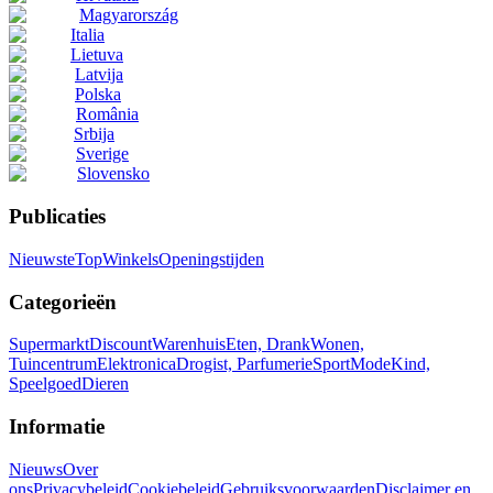
Magyarország
Italia
Lietuva
Latvija
Polska
România
Srbija
Sverige
Slovensko
Publicaties
Nieuwste
Top
Winkels
Openingstijden
Categorieën
Supermarkt
Discount
Warenhuis
Eten, Drank
Wonen,
Tuincentrum
Elektronica
Drogist, Parfumerie
Sport
Mode
Kind,
Speelgoed
Dieren
Informatie
Nieuws
Over
ons
Privacybeleid
Cookiebeleid
Gebruiksvoorwaarden
Disclaimer en