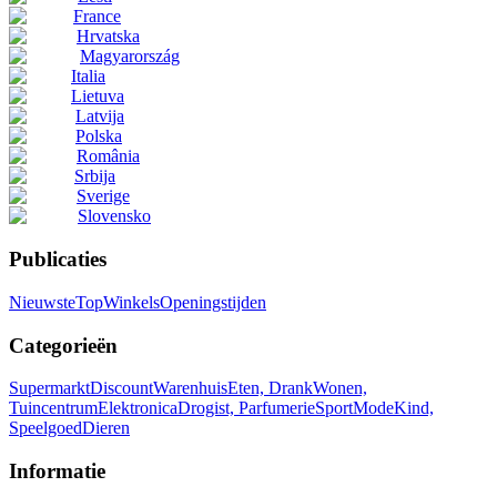
France
Hrvatska
Magyarország
Italia
Lietuva
Latvija
Polska
România
Srbija
Sverige
Slovensko
Publicaties
Nieuwste
Top
Winkels
Openingstijden
Categorieën
Supermarkt
Discount
Warenhuis
Eten, Drank
Wonen,
Tuincentrum
Elektronica
Drogist, Parfumerie
Sport
Mode
Kind,
Speelgoed
Dieren
Informatie