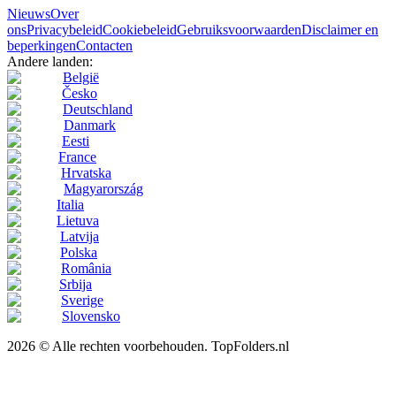
Nieuws
Over
ons
Privacybeleid
Cookiebeleid
Gebruiksvoorwaarden
Disclaimer en
beperkingen
Contacten
Andere landen:
België
Česko
Deutschland
Danmark
Eesti
France
Hrvatska
Magyarország
Italia
Lietuva
Latvija
Polska
România
Srbija
Sverige
Slovensko
2026 © Alle rechten voorbehouden. TopFolders.nl