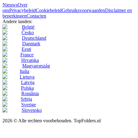
Nieuws
Over
ons
Privacybeleid
Cookiebeleid
Gebruiksvoorwaarden
Disclaimer en
beperkingen
Contacten
Andere landen:
België
Česko
Deutschland
Danmark
Eesti
France
Hrvatska
Magyarország
Italia
Lietuva
Latvija
Polska
România
Srbija
Sverige
Slovensko
2026 © Alle rechten voorbehouden. TopFolders.nl