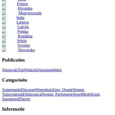
France
Hrvatska
Magyarország
Italia
Lietuva
Latvija
Polska
România
Srbija
Sverige
Slovensko
Publicaties
Nieuwste
Top
Winkels
Openingstijden
Categorieën
Supermarkt
Discount
Warenhuis
Eten, Drank
Wonen,
Tuincentrum
Elektronica
Drogist, Parfumerie
Sport
Mode
Kind,
Speelgoed
Dieren
Informatie