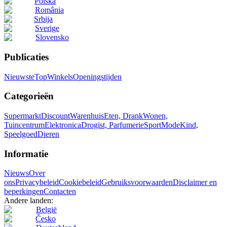
Polska
România
Srbija
Sverige
Slovensko
Publicaties
Nieuwste
Top
Winkels
Openingstijden
Categorieën
Supermarkt
Discount
Warenhuis
Eten, Drank
Wonen,
Tuincentrum
Elektronica
Drogist, Parfumerie
Sport
Mode
Kind,
Speelgoed
Dieren
Informatie
Nieuws
Over
ons
Privacybeleid
Cookiebeleid
Gebruiksvoorwaarden
Disclaimer en
beperkingen
Contacten
Andere landen:
België
Česko