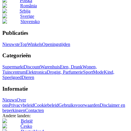
Polska
România
Srbija
Sverige
Slovensko
Publicaties
Nieuwste
Top
Winkels
Openingstijden
Categorieën
Supermarkt
Discount
Warenhuis
Eten, Drank
Wonen,
Tuincentrum
Elektronica
Drogist, Parfumerie
Sport
Mode
Kind,
Speelgoed
Dieren
Informatie
Nieuws
Over
ons
Privacybeleid
Cookiebeleid
Gebruiksvoorwaarden
Disclaimer en
beperkingen
Contacten
Andere landen:
België
Česko