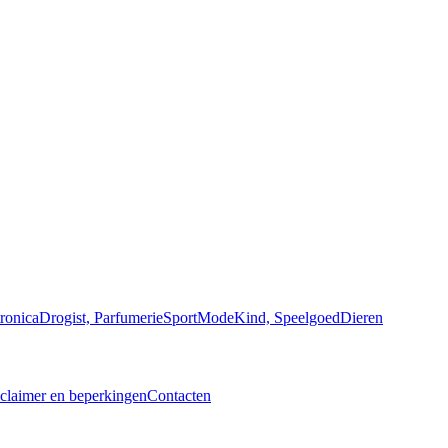
ronica
Drogist, Parfumerie
Sport
Mode
Kind, Speelgoed
Dieren
claimer en beperkingen
Contacten