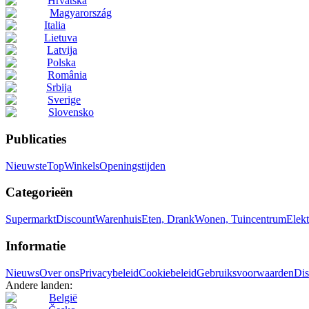
Hrvatska
Magyarország
Italia
Lietuva
Latvija
Polska
România
Srbija
Sverige
Slovensko
Publicaties
Nieuwste
Top
Winkels
Openingstijden
Categorieën
Supermarkt
Discount
Warenhuis
Eten, Drank
Wonen, Tuincentrum
Elekt
Informatie
Nieuws
Over ons
Privacybeleid
Cookiebeleid
Gebruiksvoorwaarden
Dis
Andere landen:
België