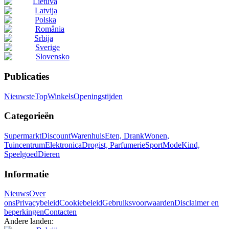
Lietuva
Latvija
Polska
România
Srbija
Sverige
Slovensko
Publicaties
Nieuwste
Top
Winkels
Openingstijden
Categorieën
Supermarkt
Discount
Warenhuis
Eten, Drank
Wonen,
Tuincentrum
Elektronica
Drogist, Parfumerie
Sport
Mode
Kind,
Speelgoed
Dieren
Informatie
Nieuws
Over
ons
Privacybeleid
Cookiebeleid
Gebruiksvoorwaarden
Disclaimer en
beperkingen
Contacten
Andere landen: