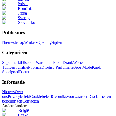
Polska
România
Srbija
Sverige
Slovensko
Publicaties
Nieuwste
Top
Winkels
Openingstijden
Categorieën
Supermarkt
Discount
Warenhuis
Eten, Drank
Wonen,
Tuincentrum
Elektronica
Drogist, Parfumerie
Sport
Mode
Kind,
Speelgoed
Dieren
Informatie
Nieuws
Over
ons
Privacybeleid
Cookiebeleid
Gebruiksvoorwaarden
Disclaimer en
beperkingen
Contacten
Andere landen:
België
Česko