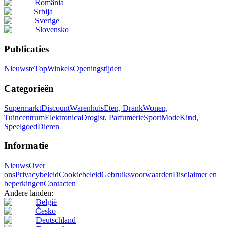
România
Srbija
Sverige
Slovensko
Publicaties
Nieuwste
Top
Winkels
Openingstijden
Categorieën
Supermarkt
Discount
Warenhuis
Eten, Drank
Wonen,
Tuincentrum
Elektronica
Drogist, Parfumerie
Sport
Mode
Kind,
Speelgoed
Dieren
Informatie
Nieuws
Over
ons
Privacybeleid
Cookiebeleid
Gebruiksvoorwaarden
Disclaimer en
beperkingen
Contacten
Andere landen:
België
Česko
Deutschland