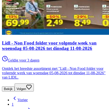
Lidl - Non Food folder voor volgende week van
woensdag 05-08-2026 tot dinsdag 11-08-2026
Geldig voor 3 dagen
Ontdek het breedste assortiment met "Lidl - Non Food folder voor
volgende week van woensdag 05-08-2026 tot dinsdag 11-08-2026"
van LIDL.
Bekijk
Volgen
Vorige
1