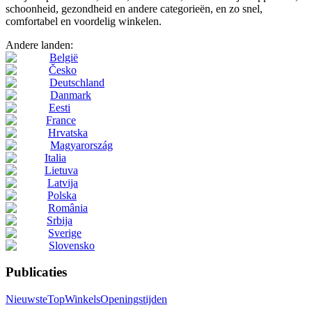
schoonheid, gezondheid en andere categorieën, en zo snel,
comfortabel en voordelig winkelen.
Andere landen:
België
Česko
Deutschland
Danmark
Eesti
France
Hrvatska
Magyarország
Italia
Lietuva
Latvija
Polska
România
Srbija
Sverige
Slovensko
Publicaties
Nieuwste
Top
Winkels
Openingstijden