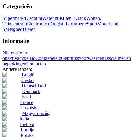
Categorieën
Supermarkt
Discount
Warenhuis
Eten, Drank
Wonen,
Tuincentrum
Elektronica
Drogist, Parfumerie
Sport
Mode
Kind,
Speelgoed
Dieren
Informatie
Nieuws
Over
ons
Privacybeleid
Cookiebeleid
Gebruiksvoorwaarden
Disclaimer en
beperkingen
Contacten
Andere landen:
België
Česko
Deutschland
Danmark
Eesti
France
Hrvatska
Magyarország
Italia
Lietuva
Latvija
Polska