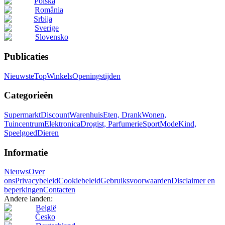
Polska
România
Srbija
Sverige
Slovensko
Publicaties
Nieuwste
Top
Winkels
Openingstijden
Categorieën
Supermarkt
Discount
Warenhuis
Eten, Drank
Wonen,
Tuincentrum
Elektronica
Drogist, Parfumerie
Sport
Mode
Kind,
Speelgoed
Dieren
Informatie
Nieuws
Over
ons
Privacybeleid
Cookiebeleid
Gebruiksvoorwaarden
Disclaimer en
beperkingen
Contacten
Andere landen:
België
Česko