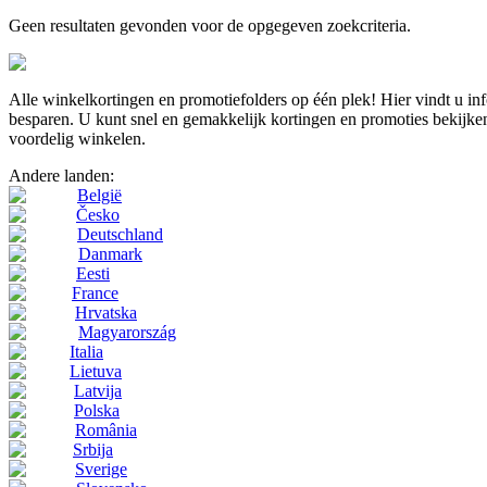
Geen resultaten gevonden voor de opgegeven zoekcriteria.
Alle winkelkortingen en promotiefolders op één plek! Hier vindt u i
besparen. U kunt snel en gemakkelijk kortingen en promoties bekijken
voordelig winkelen.
Andere landen:
België
Česko
Deutschland
Danmark
Eesti
France
Hrvatska
Magyarország
Italia
Lietuva
Latvija
Polska
România
Srbija
Sverige