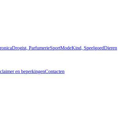
ronica
Drogist, Parfumerie
Sport
Mode
Kind, Speelgoed
Dieren
claimer en beperkingen
Contacten