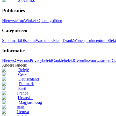
Slovensko
Publicaties
Nieuwste
Top
Winkels
Openingstijden
Categorieën
Supermarkt
Discount
Warenhuis
Eten, Drank
Wonen, Tuincentrum
Elekt
Informatie
Nieuws
Over ons
Privacybeleid
Cookiebeleid
Gebruiksvoorwaarden
Dis
Andere landen:
België
Česko
Deutschland
Danmark
Eesti
France
Hrvatska
Magyarország
Italia
Lietuva