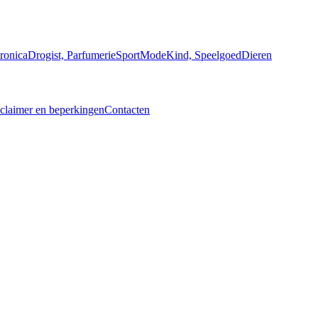
ronica
Drogist, Parfumerie
Sport
Mode
Kind, Speelgoed
Dieren
claimer en beperkingen
Contacten