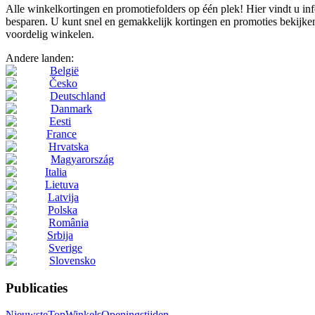
Alle winkelkortingen en promotiefolders op één plek! Hier vindt u i
besparen. U kunt snel en gemakkelijk kortingen en promoties bekijken
voordelig winkelen.
Andere landen:
België
Česko
Deutschland
Danmark
Eesti
France
Hrvatska
Magyarország
Italia
Lietuva
Latvija
Polska
România
Srbija
Sverige
Slovensko
Publicaties
Nieuwste
Top
Winkels
Openingstijden