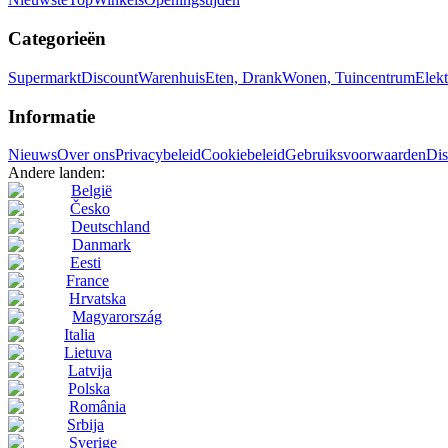
Categorieën
Supermarkt
Discount
Warenhuis
Eten, Drank
Wonen, Tuincentrum
Elekt
Informatie
Nieuws
Over ons
Privacybeleid
Cookiebeleid
Gebruiksvoorwaarden
Dis
Andere landen:
België
Česko
Deutschland
Danmark
Eesti
France
Hrvatska
Magyarország
Italia
Lietuva
Latvija
Polska
România
Srbija
Sverige