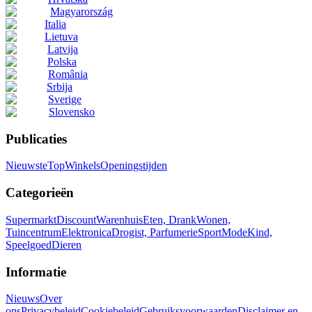
Magyarország
Italia
Lietuva
Latvija
Polska
România
Srbija
Sverige
Slovensko
Publicaties
Nieuwste
Top
Winkels
Openingstijden
Categorieën
Supermarkt
Discount
Warenhuis
Eten, Drank
Wonen,
Tuincentrum
Elektronica
Drogist, Parfumerie
Sport
Mode
Kind,
Speelgoed
Dieren
Informatie
Nieuws
Over
ons
Privacybeleid
Cookiebeleid
Gebruiksvoorwaarden
Disclaimer en