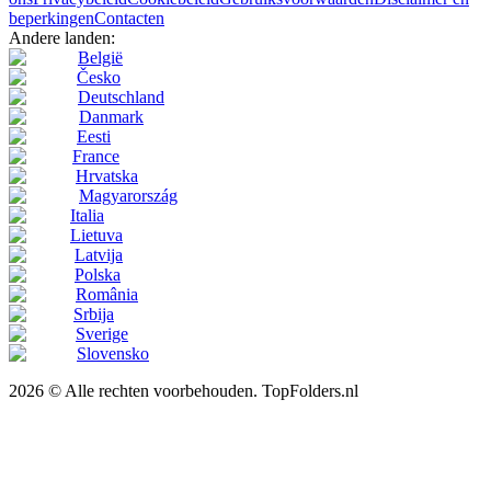
beperkingen
Contacten
Andere landen:
België
Česko
Deutschland
Danmark
Eesti
France
Hrvatska
Magyarország
Italia
Lietuva
Latvija
Polska
România
Srbija
Sverige
Slovensko
2026 © Alle rechten voorbehouden. TopFolders.nl