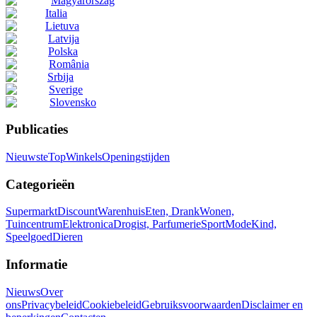
Magyarország
Italia
Lietuva
Latvija
Polska
România
Srbija
Sverige
Slovensko
Publicaties
Nieuwste
Top
Winkels
Openingstijden
Categorieën
Supermarkt
Discount
Warenhuis
Eten, Drank
Wonen,
Tuincentrum
Elektronica
Drogist, Parfumerie
Sport
Mode
Kind,
Speelgoed
Dieren
Informatie
Nieuws
Over
ons
Privacybeleid
Cookiebeleid
Gebruiksvoorwaarden
Disclaimer en