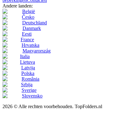
beperkingen
Contacten
Andere landen:
België
Česko
Deutschland
Danmark
Eesti
France
Hrvatska
Magyarország
Italia
Lietuva
Latvija
Polska
România
Srbija
Sverige
Slovensko
2026 © Alle rechten voorbehouden. TopFolders.nl