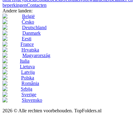
beperkingen
Contacten
Andere landen:
België
Česko
Deutschland
Danmark
Eesti
France
Hrvatska
Magyarország
Italia
Lietuva
Latvija
Polska
România
Srbija
Sverige
Slovensko
2026 © Alle rechten voorbehouden. TopFolders.nl