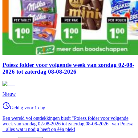
Poiesz folder voor volgende week van zondag 02-08-
2026 tot zaterdag 08-08-2026
Nieuw
Geldig voor 1 dag
Een wereld vol ontdekkingen biedt "Poiesz folder voor volgende
week van zondag 02-08-2026 tot zaterdag 08-08-2026" van Poiesz
– alles wat u nodig heeft op één plek!