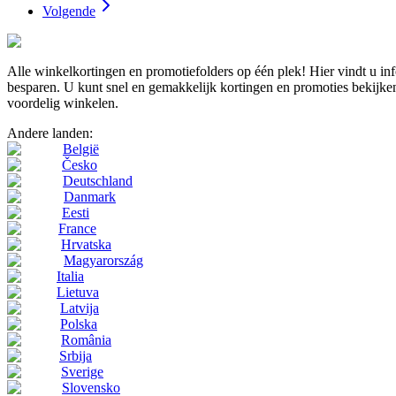
Volgende
Alle winkelkortingen en promotiefolders op één plek! Hier vindt u i
besparen. U kunt snel en gemakkelijk kortingen en promoties bekijken
voordelig winkelen.
Andere landen:
België
Česko
Deutschland
Danmark
Eesti
France
Hrvatska
Magyarország
Italia
Lietuva
Latvija
Polska
România
Srbija
Sverige
Slovensko