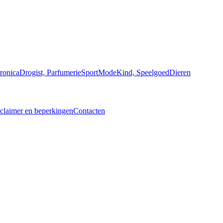
ronica
Drogist, Parfumerie
Sport
Mode
Kind, Speelgoed
Dieren
claimer en beperkingen
Contacten