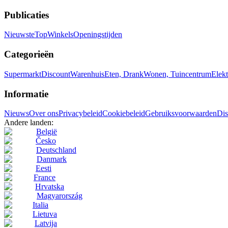
Publicaties
Nieuwste
Top
Winkels
Openingstijden
Categorieën
Supermarkt
Discount
Warenhuis
Eten, Drank
Wonen, Tuincentrum
Elekt
Informatie
Nieuws
Over ons
Privacybeleid
Cookiebeleid
Gebruiksvoorwaarden
Dis
Andere landen:
België
Česko
Deutschland
Danmark
Eesti
France
Hrvatska
Magyarország
Italia
Lietuva
Latvija