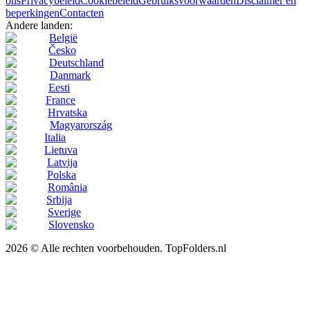
ons
Privacybeleid
Cookiebeleid
Gebruiksvoorwaarden
Disclaimer en
beperkingen
Contacten
Andere landen:
België
Česko
Deutschland
Danmark
Eesti
France
Hrvatska
Magyarország
Italia
Lietuva
Latvija
Polska
România
Srbija
Sverige
Slovensko
2026 © Alle rechten voorbehouden. TopFolders.nl