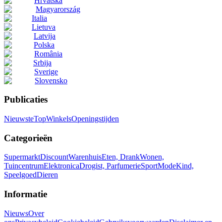
Hrvatska
Magyarország
Italia
Lietuva
Latvija
Polska
România
Srbija
Sverige
Slovensko
Publicaties
Nieuwste
Top
Winkels
Openingstijden
Categorieën
Supermarkt
Discount
Warenhuis
Eten, Drank
Wonen,
Tuincentrum
Elektronica
Drogist, Parfumerie
Sport
Mode
Kind,
Speelgoed
Dieren
Informatie
Nieuws
Over