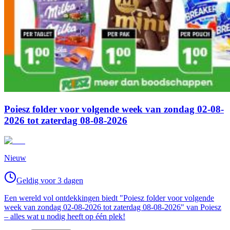
Poiesz folder voor volgende week van zondag 02-08-
2026 tot zaterdag 08-08-2026
Nieuw
Geldig voor 3 dagen
Een wereld vol ontdekkingen biedt "Poiesz folder voor volgende
week van zondag 02-08-2026 tot zaterdag 08-08-2026" van Poiesz
– alles wat u nodig heeft op één plek!