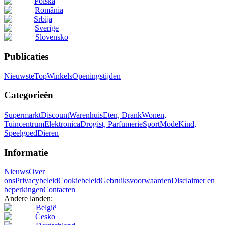
Polska
România
Srbija
Sverige
Slovensko
Publicaties
Nieuwste
Top
Winkels
Openingstijden
Categorieën
Supermarkt
Discount
Warenhuis
Eten, Drank
Wonen,
Tuincentrum
Elektronica
Drogist, Parfumerie
Sport
Mode
Kind,
Speelgoed
Dieren
Informatie
Nieuws
Over
ons
Privacybeleid
Cookiebeleid
Gebruiksvoorwaarden
Disclaimer en
beperkingen
Contacten
Andere landen:
België
Česko