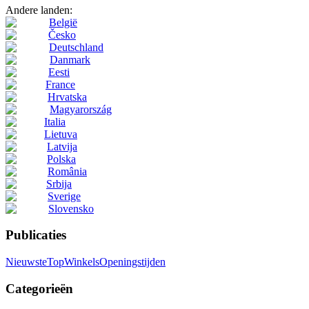
Andere landen:
België
Česko
Deutschland
Danmark
Eesti
France
Hrvatska
Magyarország
Italia
Lietuva
Latvija
Polska
România
Srbija
Sverige
Slovensko
Publicaties
Nieuwste
Top
Winkels
Openingstijden
Categorieën