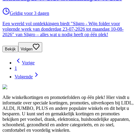
Geldig voor 3 dagen
Een wereld vol ontdekkingen biedt "Sligro - Wijn folder voor
volgende week van donderdag 23-07-2026 tot maandag 10-08-
2026" van Sligro – alles wat u nodig heeft op één plek!
Bekijk
Volgen
Vorige
1
Volgende
Alle winkelkortingen en promotiefolders op één plek! Hier vindt u
informatie over speciale kortingen, promoties, uitverkopen bij LIDL,
ALDI, JUMBO, PLUS en andere populaire winkels en dit helpt u
besparen. U kunt snel en gemakkelijk kortingen en promoties
bekijken per voedsel, drank, elektronica, huishoudelijke apparaten,
schoonheid, gezondheid en andere categorieën, en zo snel,
comfortabel en voordelig winkelen.