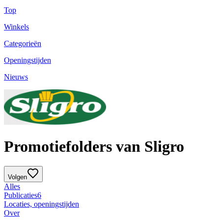
Top
Winkels
Categorieën
Openingstijden
Nieuws
Promotiefolders van Sligro
Volgen
Alles
Publicaties
6
Locaties, openingstijden
Over