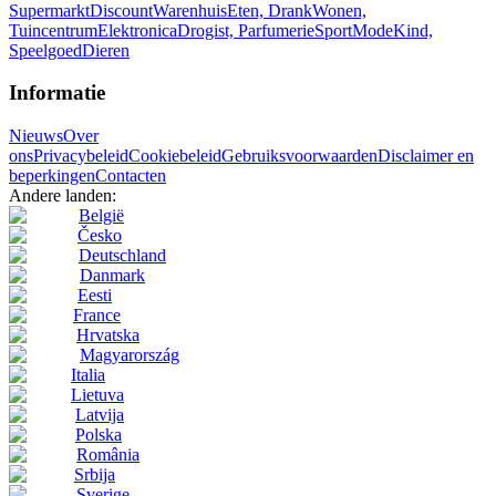
Supermarkt
Discount
Warenhuis
Eten, Drank
Wonen,
Tuincentrum
Elektronica
Drogist, Parfumerie
Sport
Mode
Kind,
Speelgoed
Dieren
Informatie
Nieuws
Over
ons
Privacybeleid
Cookiebeleid
Gebruiksvoorwaarden
Disclaimer en
beperkingen
Contacten
Andere landen:
België
Česko
Deutschland
Danmark
Eesti
France
Hrvatska
Magyarország
Italia
Lietuva
Latvija
Polska
România
Srbija
Sverige