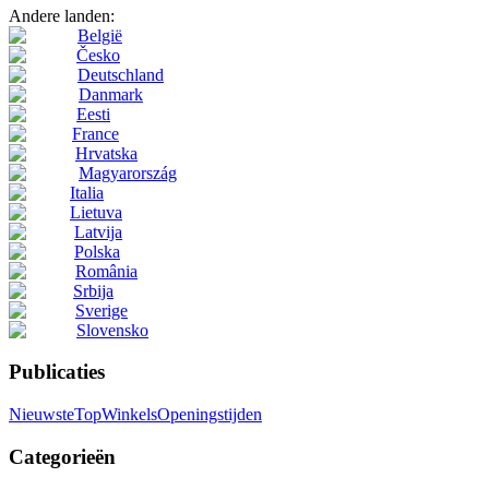
Andere landen:
België
Česko
Deutschland
Danmark
Eesti
France
Hrvatska
Magyarország
Italia
Lietuva
Latvija
Polska
România
Srbija
Sverige
Slovensko
Publicaties
Nieuwste
Top
Winkels
Openingstijden
Categorieën