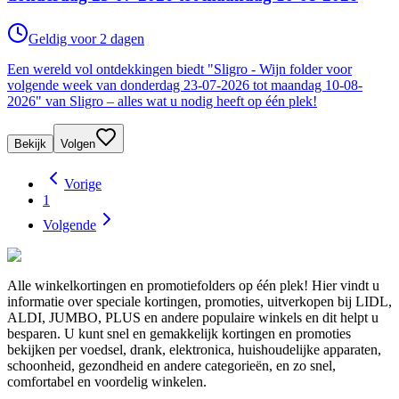
Geldig voor 2 dagen
Een wereld vol ontdekkingen biedt "Sligro - Wijn folder voor
volgende week van donderdag 23-07-2026 tot maandag 10-08-
2026" van Sligro – alles wat u nodig heeft op één plek!
Bekijk
Volgen
Vorige
1
Volgende
Alle winkelkortingen en promotiefolders op één plek! Hier vindt u
informatie over speciale kortingen, promoties, uitverkopen bij LIDL,
ALDI, JUMBO, PLUS en andere populaire winkels en dit helpt u
besparen. U kunt snel en gemakkelijk kortingen en promoties
bekijken per voedsel, drank, elektronica, huishoudelijke apparaten,
schoonheid, gezondheid en andere categorieën, en zo snel,
comfortabel en voordelig winkelen.