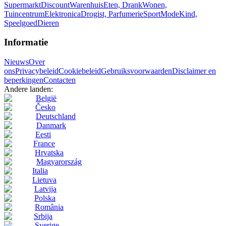
Supermarkt
Discount
Warenhuis
Eten, Drank
Wonen,
Tuincentrum
Elektronica
Drogist, Parfumerie
Sport
Mode
Kind,
Speelgoed
Dieren
Informatie
Nieuws
Over
ons
Privacybeleid
Cookiebeleid
Gebruiksvoorwaarden
Disclaimer en
beperkingen
Contacten
Andere landen:
België
Česko
Deutschland
Danmark
Eesti
France
Hrvatska
Magyarország
Italia
Lietuva
Latvija
Polska
România
Srbija
Sverige