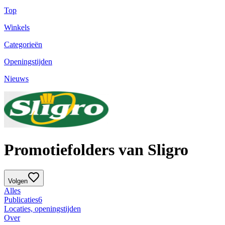
Top
Winkels
Categorieën
Openingstijden
Nieuws
Promotiefolders van Sligro
Volgen
Alles
Publicaties
6
Locaties, openingstijden
Over