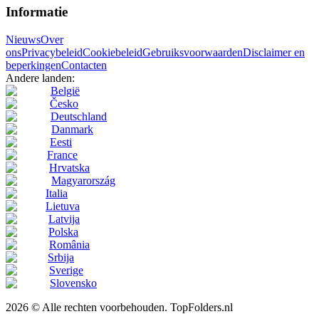
Informatie
Nieuws
Over
ons
Privacybeleid
Cookiebeleid
Gebruiksvoorwaarden
Disclaimer en
beperkingen
Contacten
Andere landen:
België
Česko
Deutschland
Danmark
Eesti
France
Hrvatska
Magyarország
Italia
Lietuva
Latvija
Polska
România
Srbija
Sverige
Slovensko
2026 © Alle rechten voorbehouden. TopFolders.nl