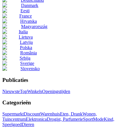
Deutschland
Danmark
Eesti
France
Hrvatska
Magyarország
Italia
Lietuva
Latvija
Polska
România
Srbija
Sverige
Slovensko
Publicaties
Nieuwste
Top
Winkels
Openingstijden
Categorieën
Supermarkt
Discount
Warenhuis
Eten, Drank
Wonen,
Tuincentrum
Elektronica
Drogist, Parfumerie
Sport
Mode
Kind,
Speelgoed
Dieren