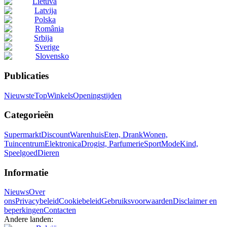
Lietuva
Latvija
Polska
România
Srbija
Sverige
Slovensko
Publicaties
Nieuwste
Top
Winkels
Openingstijden
Categorieën
Supermarkt
Discount
Warenhuis
Eten, Drank
Wonen,
Tuincentrum
Elektronica
Drogist, Parfumerie
Sport
Mode
Kind,
Speelgoed
Dieren
Informatie
Nieuws
Over
ons
Privacybeleid
Cookiebeleid
Gebruiksvoorwaarden
Disclaimer en
beperkingen
Contacten
Andere landen: