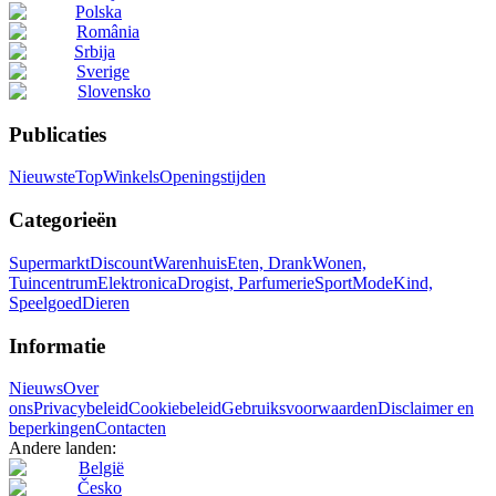
Polska
România
Srbija
Sverige
Slovensko
Publicaties
Nieuwste
Top
Winkels
Openingstijden
Categorieën
Supermarkt
Discount
Warenhuis
Eten, Drank
Wonen,
Tuincentrum
Elektronica
Drogist, Parfumerie
Sport
Mode
Kind,
Speelgoed
Dieren
Informatie
Nieuws
Over
ons
Privacybeleid
Cookiebeleid
Gebruiksvoorwaarden
Disclaimer en
beperkingen
Contacten
Andere landen:
België
Česko