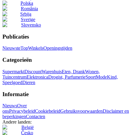
Polska
România
Srbija
Sverige
Slovensko
Publicaties
Nieuwste
Top
Winkels
Openingstijden
Categorieën
Supermarkt
Discount
Warenhuis
Eten, Drank
Wonen,
Tuincentrum
Elektronica
Drogist, Parfumerie
Sport
Mode
Kind,
Speelgoed
Dieren
Informatie
Nieuws
Over
ons
Privacybeleid
Cookiebeleid
Gebruiksvoorwaarden
Disclaimer en
beperkingen
Contacten
Andere landen:
België
Česko