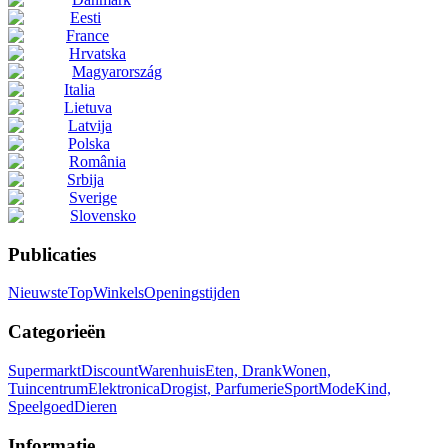
Eesti
France
Hrvatska
Magyarország
Italia
Lietuva
Latvija
Polska
România
Srbija
Sverige
Slovensko
Publicaties
Nieuwste
Top
Winkels
Openingstijden
Categorieën
Supermarkt
Discount
Warenhuis
Eten, Drank
Wonen,
Tuincentrum
Elektronica
Drogist, Parfumerie
Sport
Mode
Kind,
Speelgoed
Dieren
Informatie