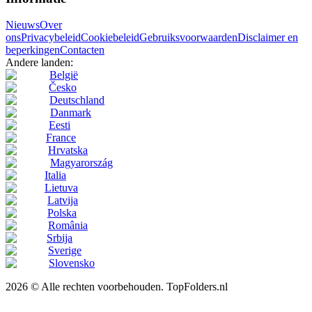
Nieuws
Over
ons
Privacybeleid
Cookiebeleid
Gebruiksvoorwaarden
Disclaimer en
beperkingen
Contacten
Andere landen:
België
Česko
Deutschland
Danmark
Eesti
France
Hrvatska
Magyarország
Italia
Lietuva
Latvija
Polska
România
Srbija
Sverige
Slovensko
2026 © Alle rechten voorbehouden. TopFolders.nl