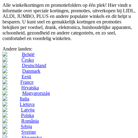
Alle winkelkortingen en promotiefolders op één plek! Hier vindt u
informatie over speciale kortingen, promoties, uitverkopen bij LIDL,
ALDI, JUMBO, PLUS en andere populaire winkels en dit helpt u
besparen. U kunt snel en gemakkelijk kortingen en promoties
bekijken per voedsel, drank, elektronica, huishoudelijke apparaten,
schoonheid, gezondheid en andere categorieën, en zo snel,
comfortabel en voordelig winkelen.
Andere landen:
België
Česko
Deutschland
Danmark
Eesti
France
Hrvatska
Magyarország
Italia
Lietuva
Latvija
Polska
România
Srbija
Sverige
Slovensko