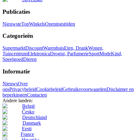
Publicaties
Nieuwste
Top
Winkels
Openingstijden
Categorieën
Supermarkt
Discount
Warenhuis
Eten, Drank
Wonen,
Tuincentrum
Elektronica
Drogist, Parfumerie
Sport
Mode
Kind,
Speelgoed
Dieren
Informatie
Nieuws
Over
ons
Privacybeleid
Cookiebeleid
Gebruiksvoorwaarden
Disclaimer en
beperkingen
Contacten
Andere landen:
België
Česko
Deutschland
Danmark
Eesti
France
Hrvatska