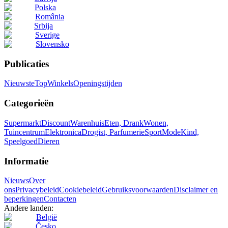
Polska
România
Srbija
Sverige
Slovensko
Publicaties
Nieuwste
Top
Winkels
Openingstijden
Categorieën
Supermarkt
Discount
Warenhuis
Eten, Drank
Wonen,
Tuincentrum
Elektronica
Drogist, Parfumerie
Sport
Mode
Kind,
Speelgoed
Dieren
Informatie
Nieuws
Over
ons
Privacybeleid
Cookiebeleid
Gebruiksvoorwaarden
Disclaimer en
beperkingen
Contacten
Andere landen:
België
Česko