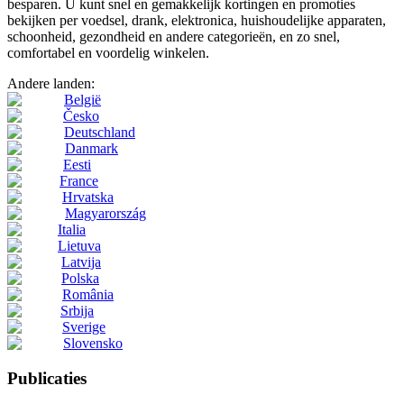
besparen. U kunt snel en gemakkelijk kortingen en promoties
bekijken per voedsel, drank, elektronica, huishoudelijke apparaten,
schoonheid, gezondheid en andere categorieën, en zo snel,
comfortabel en voordelig winkelen.
Andere landen:
België
Česko
Deutschland
Danmark
Eesti
France
Hrvatska
Magyarország
Italia
Lietuva
Latvija
Polska
România
Srbija
Sverige
Slovensko
Publicaties