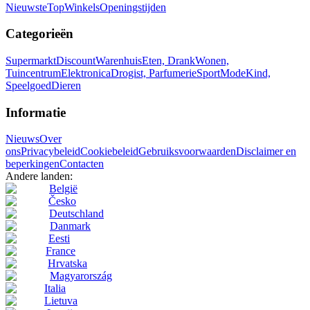
Nieuwste
Top
Winkels
Openingstijden
Categorieën
Supermarkt
Discount
Warenhuis
Eten, Drank
Wonen,
Tuincentrum
Elektronica
Drogist, Parfumerie
Sport
Mode
Kind,
Speelgoed
Dieren
Informatie
Nieuws
Over
ons
Privacybeleid
Cookiebeleid
Gebruiksvoorwaarden
Disclaimer en
beperkingen
Contacten
Andere landen:
België
Česko
Deutschland
Danmark
Eesti
France
Hrvatska
Magyarország
Italia
Lietuva