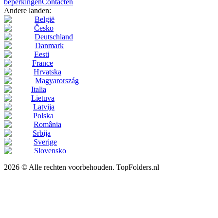
beperkingen
Contacten
Andere landen:
België
Česko
Deutschland
Danmark
Eesti
France
Hrvatska
Magyarország
Italia
Lietuva
Latvija
Polska
România
Srbija
Sverige
Slovensko
2026 © Alle rechten voorbehouden. TopFolders.nl