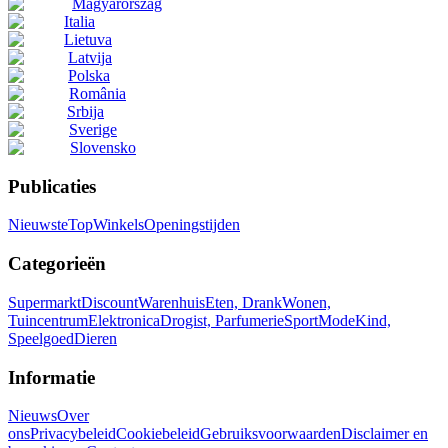
Magyarország
Italia
Lietuva
Latvija
Polska
România
Srbija
Sverige
Slovensko
Publicaties
Nieuwste
Top
Winkels
Openingstijden
Categorieën
Supermarkt
Discount
Warenhuis
Eten, Drank
Wonen,
Tuincentrum
Elektronica
Drogist, Parfumerie
Sport
Mode
Kind,
Speelgoed
Dieren
Informatie
Nieuws
Over
ons
Privacybeleid
Cookiebeleid
Gebruiksvoorwaarden
Disclaimer en