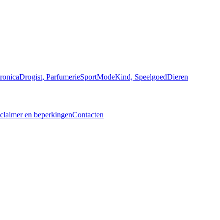
ronica
Drogist, Parfumerie
Sport
Mode
Kind, Speelgoed
Dieren
claimer en beperkingen
Contacten