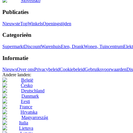
Slovensko
Publicaties
Nieuwste
Top
Winkels
Openingstijden
Categorieën
Supermarkt
Discount
Warenhuis
Eten, Drank
Wonen, Tuincentrum
Elekt
Informatie
Nieuws
Over ons
Privacybeleid
Cookiebeleid
Gebruiksvoorwaarden
Dis
Andere landen:
België
Česko
Deutschland
Danmark
Eesti
France
Hrvatska
Magyarország
Italia
Lietuva