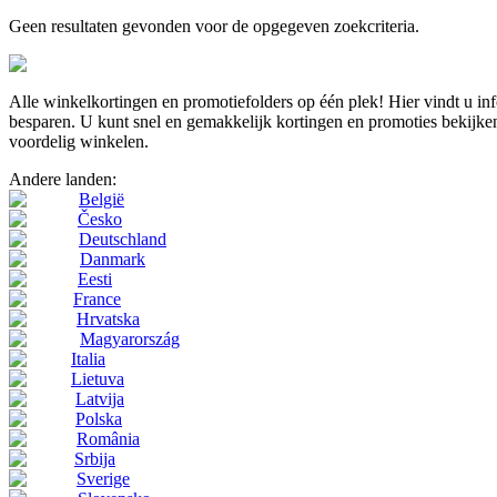
Geen resultaten gevonden voor de opgegeven zoekcriteria.
Alle winkelkortingen en promotiefolders op één plek! Hier vindt u i
besparen. U kunt snel en gemakkelijk kortingen en promoties bekijken
voordelig winkelen.
Andere landen:
België
Česko
Deutschland
Danmark
Eesti
France
Hrvatska
Magyarország
Italia
Lietuva
Latvija
Polska
România
Srbija
Sverige