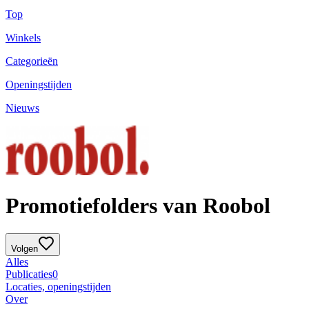
Top
Winkels
Categorieën
Openingstijden
Nieuws
Promotiefolders van Roobol
Volgen
Alles
Publicaties
0
Locaties, openingstijden
Over