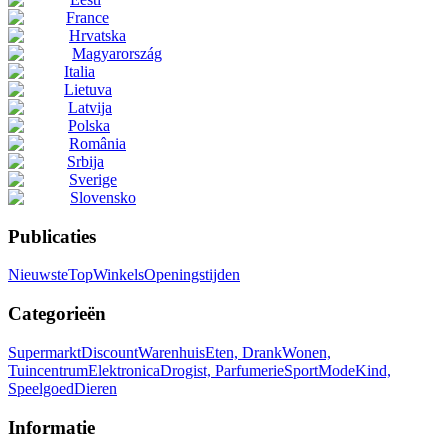
France
Hrvatska
Magyarország
Italia
Lietuva
Latvija
Polska
România
Srbija
Sverige
Slovensko
Publicaties
Nieuwste
Top
Winkels
Openingstijden
Categorieën
Supermarkt
Discount
Warenhuis
Eten, Drank
Wonen,
Tuincentrum
Elektronica
Drogist, Parfumerie
Sport
Mode
Kind,
Speelgoed
Dieren
Informatie