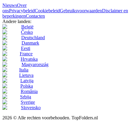
Nieuws
Over
ons
Privacybeleid
Cookiebeleid
Gebruiksvoorwaarden
Disclaimer en
beperkingen
Contacten
Andere landen:
België
Česko
Deutschland
Danmark
Eesti
France
Hrvatska
Magyarország
Italia
Lietuva
Latvija
Polska
România
Srbija
Sverige
Slovensko
2026 © Alle rechten voorbehouden. TopFolders.nl