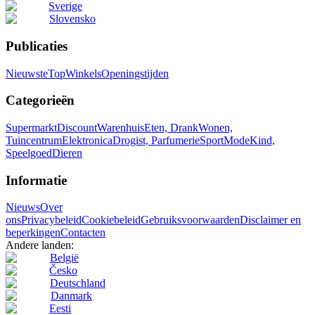
Sverige
Slovensko
Publicaties
Nieuwste
Top
Winkels
Openingstijden
Categorieën
Supermarkt
Discount
Warenhuis
Eten, Drank
Wonen,
Tuincentrum
Elektronica
Drogist, Parfumerie
Sport
Mode
Kind,
Speelgoed
Dieren
Informatie
Nieuws
Over
ons
Privacybeleid
Cookiebeleid
Gebruiksvoorwaarden
Disclaimer en
beperkingen
Contacten
Andere landen:
België
Česko
Deutschland
Danmark
Eesti