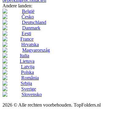
beperkingen
Contacten
Andere landen:
België
Česko
Deutschland
Danmark
Eesti
France
Hrvatska
Magyarország
Italia
Lietuva
Latvija
Polska
România
Srbija
Sverige
Slovensko
2026 © Alle rechten voorbehouden. TopFolders.nl