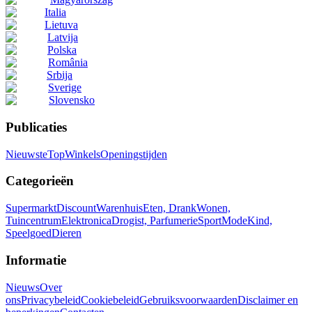
Italia
Lietuva
Latvija
Polska
România
Srbija
Sverige
Slovensko
Publicaties
Nieuwste
Top
Winkels
Openingstijden
Categorieën
Supermarkt
Discount
Warenhuis
Eten, Drank
Wonen,
Tuincentrum
Elektronica
Drogist, Parfumerie
Sport
Mode
Kind,
Speelgoed
Dieren
Informatie
Nieuws
Over
ons
Privacybeleid
Cookiebeleid
Gebruiksvoorwaarden
Disclaimer en