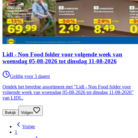
Lidl - Non Food folder voor volgende week van
woensdag 05-08-2026 tot dinsdag 11-08-2026
Geldig voor 3 dagen
Ontdek het breedste assortiment met "Lidl - Non Food folder voor
volgende week van woensdag 05-08-2026 tot dinsdag 11-08-2026"
van LIDL.
Bekijk
Volgen
Vorige
1