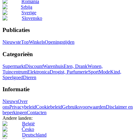
România
Srbija
Sverige
Slovensko
Publicaties
Nieuwste
Top
Winkels
Openingstijden
Categorieën
Supermarkt
Discount
Warenhuis
Eten, Drank
Wonen,
Tuincentrum
Elektronica
Drogist, Parfumerie
Sport
Mode
Kind,
Speelgoed
Dieren
Informatie
Nieuws
Over
ons
Privacybeleid
Cookiebeleid
Gebruiksvoorwaarden
Disclaimer en
beperkingen
Contacten
Andere landen:
België
Česko
Deutschland