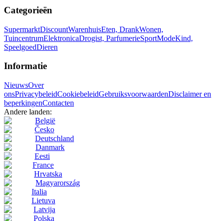
Categorieën
Supermarkt
Discount
Warenhuis
Eten, Drank
Wonen,
Tuincentrum
Elektronica
Drogist, Parfumerie
Sport
Mode
Kind,
Speelgoed
Dieren
Informatie
Nieuws
Over
ons
Privacybeleid
Cookiebeleid
Gebruiksvoorwaarden
Disclaimer en
beperkingen
Contacten
Andere landen:
België
Česko
Deutschland
Danmark
Eesti
France
Hrvatska
Magyarország
Italia
Lietuva
Latvija
Polska