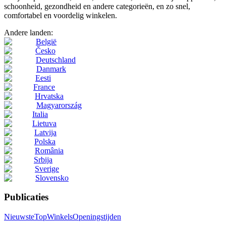
schoonheid, gezondheid en andere categorieën, en zo snel,
comfortabel en voordelig winkelen.
Andere landen:
België
Česko
Deutschland
Danmark
Eesti
France
Hrvatska
Magyarország
Italia
Lietuva
Latvija
Polska
România
Srbija
Sverige
Slovensko
Publicaties
Nieuwste
Top
Winkels
Openingstijden