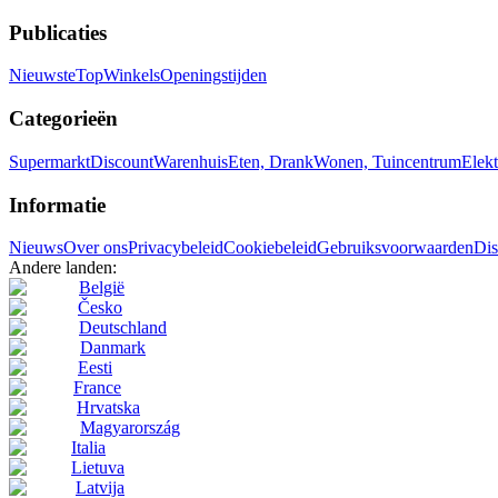
Publicaties
Nieuwste
Top
Winkels
Openingstijden
Categorieën
Supermarkt
Discount
Warenhuis
Eten, Drank
Wonen, Tuincentrum
Elekt
Informatie
Nieuws
Over ons
Privacybeleid
Cookiebeleid
Gebruiksvoorwaarden
Dis
Andere landen:
België
Česko
Deutschland
Danmark
Eesti
France
Hrvatska
Magyarország
Italia
Lietuva
Latvija