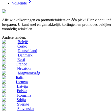
Volgende
Alle winkelkortingen en promotiefolders op één plek! Hier vindt u i
besparen. U kunt snel en gemakkelijk kortingen en promoties bekijken
voordelig winkelen.
Andere landen:
België
Česko
Deutschland
Danmark
Eesti
France
Hrvatska
Magyarország
Italia
Lietuva
Latvija
Polska
România
Srbija
Sverige
Slovensko