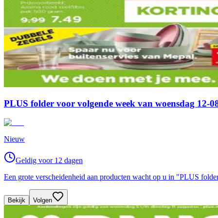
PLUS folder voor volgende week van woensdag 12-08
Nieuw
Geldig voor 12 dagen
Een grote verscheidenheid aan producten wacht op u in "PLUS folde
Bekijk
Volgen