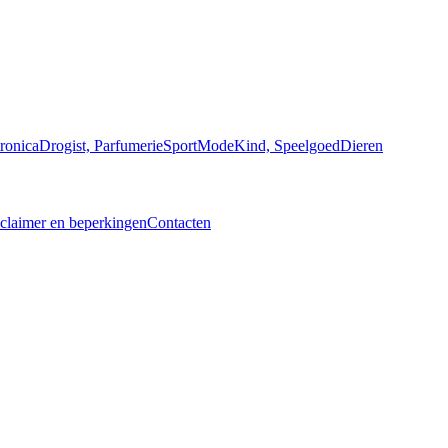
ronica
Drogist, Parfumerie
Sport
Mode
Kind, Speelgoed
Dieren
claimer en beperkingen
Contacten